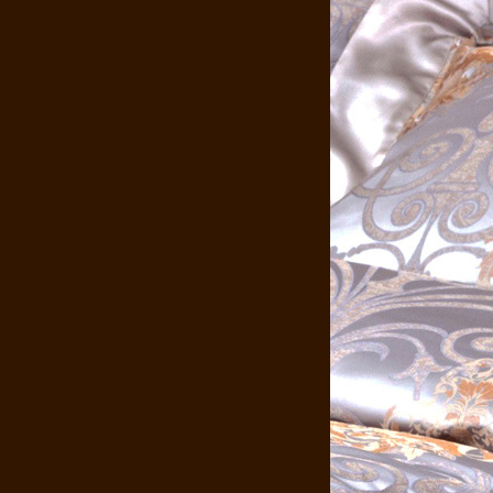
康煌 100%内外桑蚕丝被 蚕丝被春..