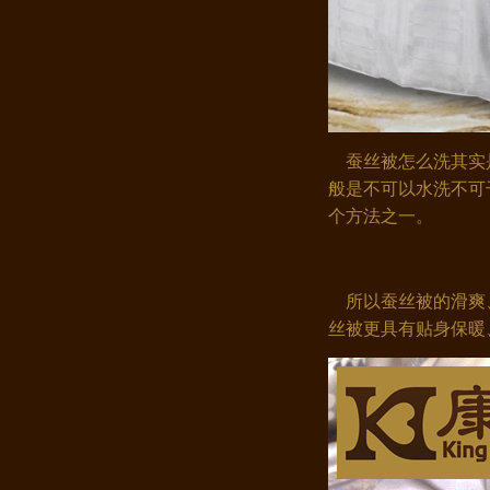
康煌枕巾 100%桑蚕丝宽幅大提花 ..
蚕丝被怎么洗
其实
般是不可以水洗不可
个方法之一。
所以
蚕丝被
的滑爽
丝被更具有贴身保暖
康煌真丝枕套100%桑蚕丝 金色年..