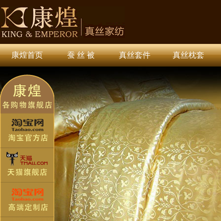
康煌首页
蚕 丝 被
真丝套件
真丝枕套