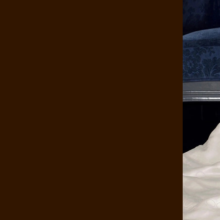
康煌真丝枕套100%桑蚕丝 金色年..