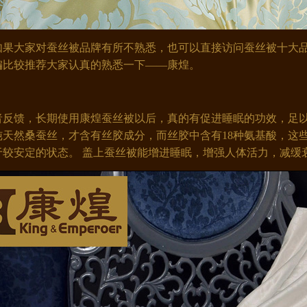
果大家对蚕丝被品牌有所不熟悉，也可以直接访问蚕丝被十大品
编比较推荐大家认真的熟悉一下——康煌。
反馈，长期使用康煌蚕丝被以后，真的有促进睡眠的功效，足以证
纯天然桑蚕丝，才含有丝胶成分，而丝胶中含有18种氨基酸，这
于较安定的状态。 盖上蚕丝被能增进睡眠，增强人体活力，减缓