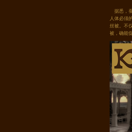
据悉，蚕
人体必须
丝被。不仅
被，确能
康煌 蚕丝被 100 桑蚕丝 桑蚕丝..
康煌蚕丝被100桑蚕丝 床上用品 ..