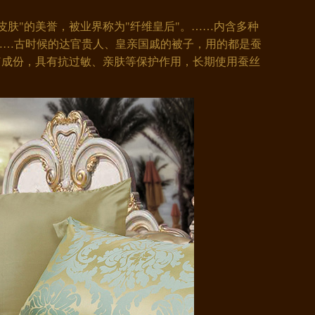
肤"的美誉，被业界称为"纤维皇后"。……内含多种
……古时候的达官贵人、皇亲国戚的被子，用的都是蚕
IN成份，具有抗过敏、亲肤等保护作用，长期使用蚕丝