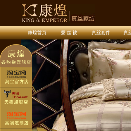
康煌首页
蚕 丝 被
真丝套件
真