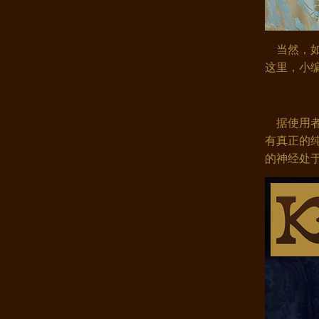
当然，如
康煌100%桑蚕丝枕套 双面宽幅提..
这里，小
据使用者
有真正的
的神经处
康煌枕巾 100%桑蚕丝宽幅大提花 ..