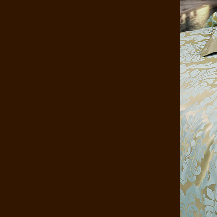
康煌 儿童蚕丝被 100桑蚕丝被 春..