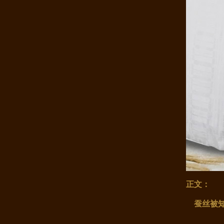
康煌 蚕丝被 100 桑蚕丝 桑蚕丝..
正文：
蚕丝被