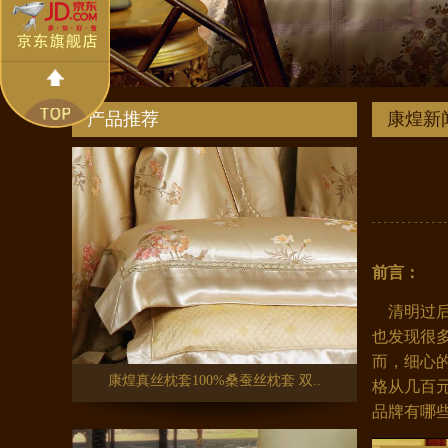
康煌 双面真丝眼罩透气护肤 旅游..
产品推荐
康煌新
前言：
康煌真丝枕套100%桑蚕丝枕套 双..
清明过后
也发现很
而，细心
格从几百
品牌有哪