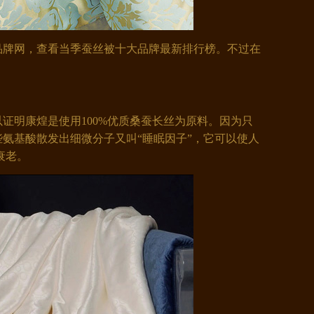
牌网，查看当季蚕丝被十大品牌最新排行榜。不过在
明康煌是使用100%优质桑蚕长丝为原料。因为只
些氨基酸散发出细微分子又叫“睡眠因子”，它可以使人
衰老。