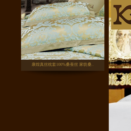
康煌真丝枕套100%桑蚕丝 家纺桑..
康煌真丝四件套100%桑蚕丝 夏季..