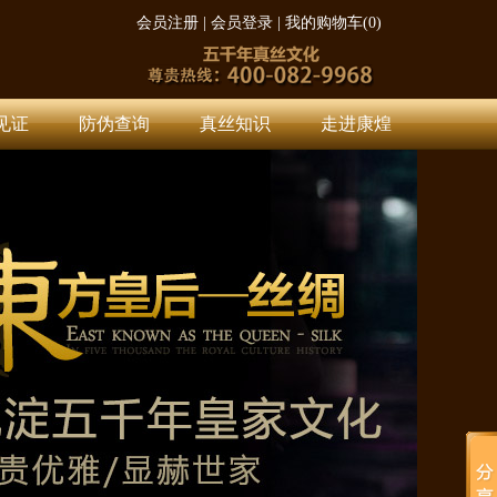
会员注册
|
会员登录
|
我的购物车(
0
)
见证
防伪查询
真丝知识
走进康煌