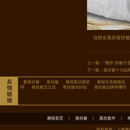
康煌 100%内外桑蚕丝被 蚕丝被春..
当然全真丝蚕丝被
上一篇：
“懂你”的被子
下一篇：
蚕丝被十大品
桑蚕丝被
蚕丝被
康煌真丝家纺
康煌京东旗舰店
吗
蚕丝被怎么洗
蚕丝被的好处
蚕丝被品牌有哪些
康煌真丝枕套100%桑蚕丝 丝绸枕..
康煌首页
|
蚕丝被
|
真丝套件
|
版权所有：上海