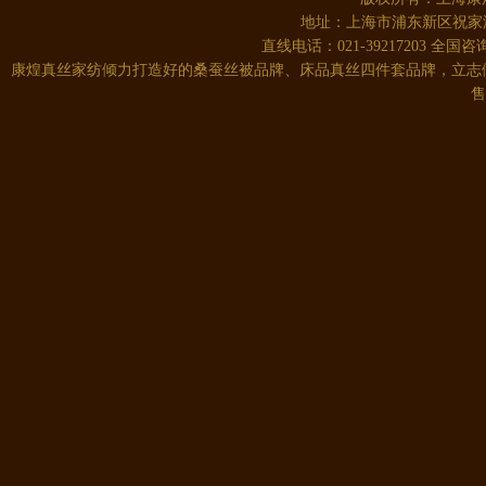
地址：上海市浦东新区祝家港
直线电话：021-39217203 全国咨询
康煌真丝家纺倾力打造好的桑蚕丝被品牌、床品真丝四件套品牌，立志
售
康煌 蚕丝被 100 桑蚕丝 桑蚕丝..