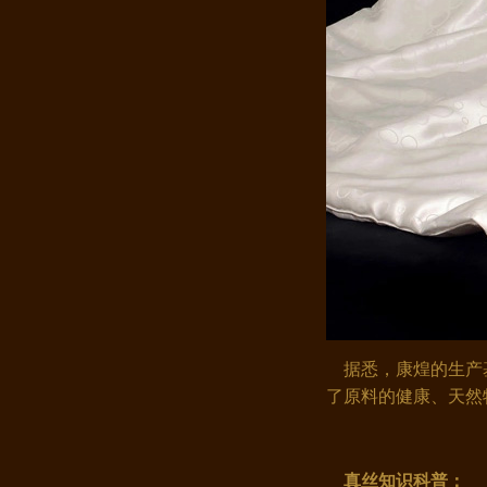
康煌蚕丝被100桑蚕丝 床上用品 ..
康煌 儿童蚕丝被 100桑蚕丝被 春..
据悉，康煌的生产基
了原料的健康、天然
真丝知识科普：