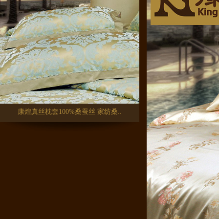
康煌真丝枕套100%桑蚕丝 家纺桑..