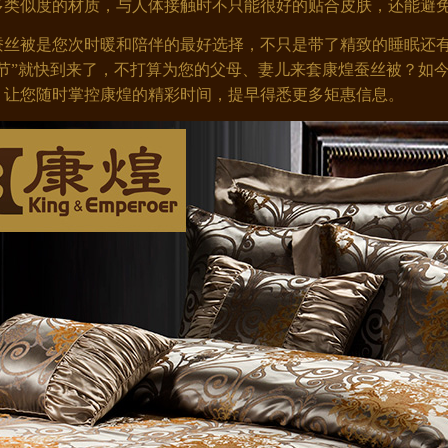
多类似度的材质，与人体接触时不只能很好的贴合皮肤，还能避
丝被是您次时暖和陪伴的最好选择，不只是带了精致的睡眠还有
节
”
就快到来了，不打算为您的父母、妻儿来套康煌蚕丝被？如
，让您随时掌控康煌的精彩时间，提早得悉更多矩惠信息。