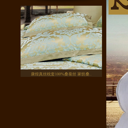
康煌真丝枕套100%桑蚕丝 家纺桑..