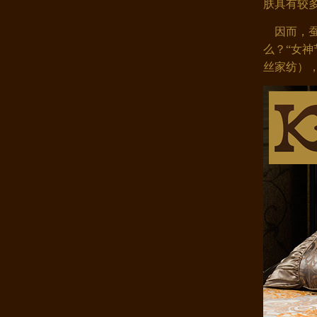
肤具有较
因而，蚕
么？“女神
丝家纺）
康煌100%桑蚕丝枕套 双面宽幅提..
康煌枕巾 100%桑蚕丝宽幅大提花 ..