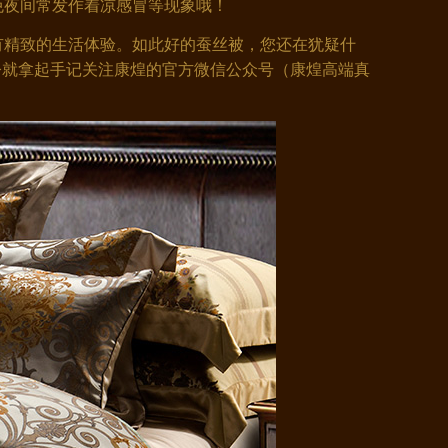
免夜间常发作着凉感冒等现象哦！
精致的生活体验。如此好的蚕丝被，您还在犹疑什
今就拿起手记关注康煌的官方微信公众号（康煌高端真