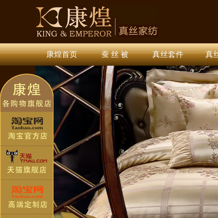
康煌首页
蚕 丝 被
真丝套件
真