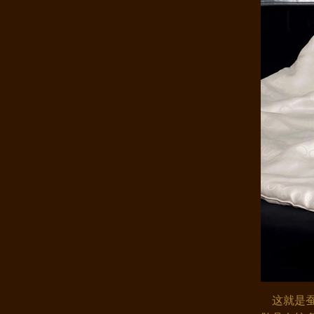
康煌蚕丝被100桑蚕丝 床上用品 ..
康煌 儿童蚕丝被 100桑蚕丝被 春..
这就是蚕