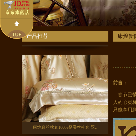
康煌 双面真丝眼罩透气护肤 旅游..
产品推荐
康煌新
前言：
春节已
人的心灵
康煌真丝枕套100%桑蚕丝枕套 双..
只能享用