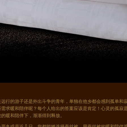
远行的游子还是外出斗争的青年，单独在他乡都会感到孤单和寂
否需求暖和陪伴呢？每个人给出的答案应该是肯定！心灵的孤寂
被的暖和陪伴下，渐渐得到释放。
严冬或是近几日，您都能够选择蚕丝被，用蚕丝被的暖和陪伴渡