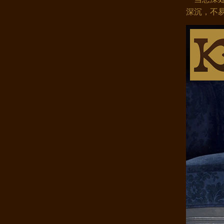
深沉，不
康煌 蚕丝被 100 桑蚕丝 桑蚕丝..