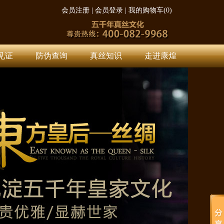
会员注册
|
会员登录
|
我的购物车(
0
)
见证
防伪查询
真丝知识
走进康煌