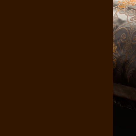
康煌真丝枕套100%桑蚕丝 金色年..