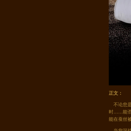
康煌真丝四件套100%桑蚕丝 夏季..
正文：
康煌 蚕丝被 100 桑蚕丝 桑蚕丝..
不论您是
时……
能
能在蚕丝
当您深处