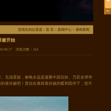
您现在的位置是：
首 页
>
新闻中心
> 康煌新闻
丝被开始
6:06:27 浏览次数：
324
伴。无须置疑，春晚永远是凝聚中国百姓、乃至全球华
煌的蚕丝被吧！置信在康煌蚕丝被的暖和陪伴下，您不