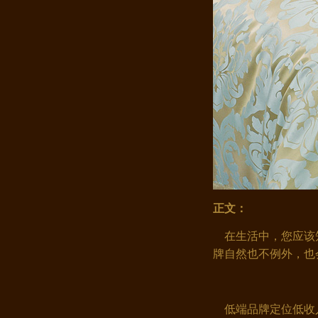
康煌 蚕丝被 100 桑蚕丝 桑蚕丝..
正文：
在生活中，您应该知
牌自然也不例外，也
低端品牌定位低收入