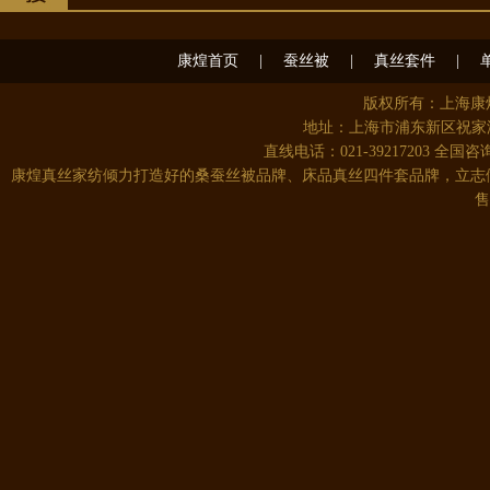
康煌首页
|
蚕丝被
|
真丝套件
|
版权所有：上海
康煌 真丝四件套100桑蚕丝夏 丝..
地址：上海市浦东新区祝家港
直线电话：021-39217203 全国咨询
康煌真丝家纺倾力打造好的桑蚕丝被品牌、床品真丝四件套品牌，立志
售
康煌 真丝四件套100%桑蚕丝 欧式..