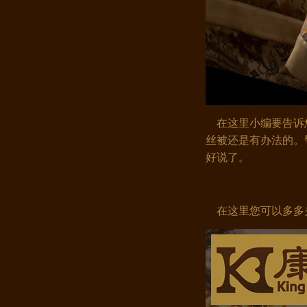
康煌 100%内外桑蚕丝被 蚕丝被春..
在这里小编要告诉您
丝被还是有办法的。
好说了。
康煌真丝枕套100%桑蚕丝 丝绸枕..
在这里您可以多多