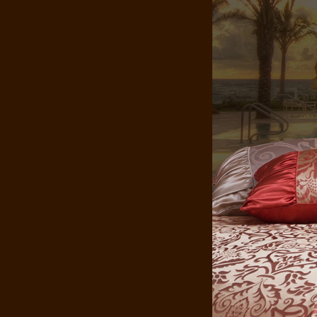
康煌 蚕丝被 100 桑蚕丝 桑蚕丝..
康煌 真丝四件套100%桑蚕丝 欧式..