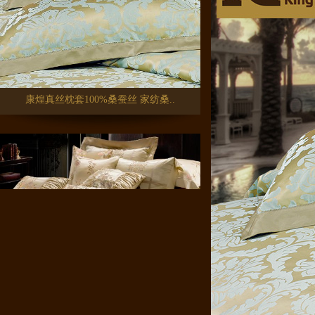
康煌真丝枕套100%桑蚕丝 家纺桑..
康煌真丝四件套100%桑蚕丝 夏季..