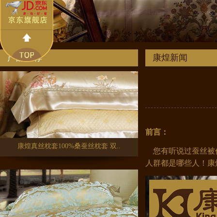
产品推荐
康煌新闻
康煌真丝枕套100%桑蚕丝枕套 双..
前言：
您有听说过蚕丝被价
人群都是哪些人！康