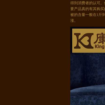
得到消费者的认可。
要产品真的有其购买
被的含量一般在1斤
康煌 蚕丝被 100 桑蚕丝 桑蚕丝..
涨。
康煌蚕丝被100桑蚕丝 床上用品 ..