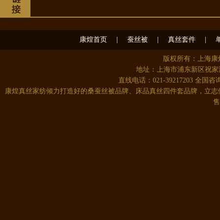
康煌首页
|
蚕丝被
|
真丝套件
|
版权所有：上海
地址：上海市浦东新区祝家港
直线电话：021-39217203 全国咨询
康煌真丝家纺倾力打造好的桑蚕丝被品牌、床品真丝四件套品牌，立志
售
康煌 真丝四件套100桑蚕丝夏 丝..