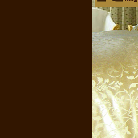
康煌 蚕丝被 100 桑蚕丝 桑蚕丝..