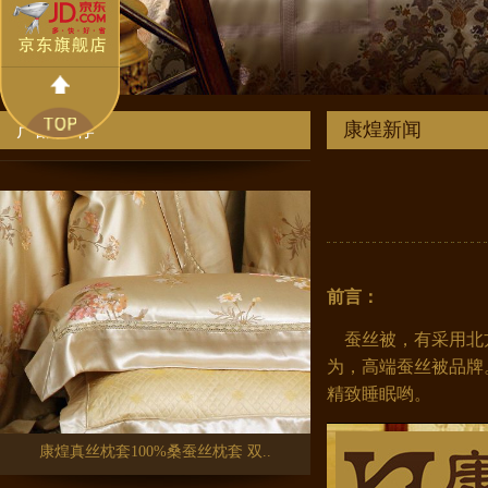
康煌 双面真丝眼罩透气护肤 旅游..
产品推荐
康煌新闻
前言：
蚕丝被，有采用北方
为，高端蚕丝被品牌
精致睡眠哟。
康煌真丝枕套100%桑蚕丝枕套 双..