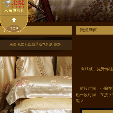
产品推荐
康煌新闻
康煌 双面真丝眼罩透气护肤 旅游..
蚕丝被，提升你睡
前段时间，小编在逛
热一段时间，在接下
呢？
康煌真丝枕套100%桑蚕丝枕套 双..