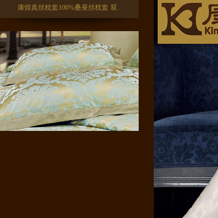
康煌真丝枕套100%桑蚕丝 家纺桑..