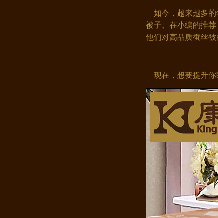
如今，越来越多的年
被子。在小编的推荐
他们对高品质蚕丝被
现在，想要提升你
康煌100%桑蚕丝枕套 双面宽幅提..