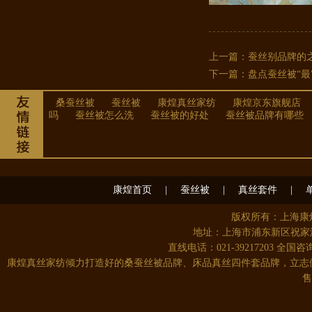
上一篇：
蚕丝别品牌的
下一篇：
盘点蚕丝被“最
桑蚕丝被
蚕丝被
康煌真丝家纺
康煌京东旗舰店
康煌 100%内外桑蚕丝被 蚕丝被春..
吗
蚕丝被怎么洗
蚕丝被的好处
蚕丝被品牌有哪些
康煌首页
|
蚕丝被
|
真丝套件
|
版权所有：上海
地址：上海市浦东新区祝家港
直线电话：021-39217203 全国咨询
康煌真丝家纺倾力打造好的桑蚕丝被品牌、床品真丝四件套品牌，立志
售
康煌真丝枕套100%桑蚕丝 丝绸枕..