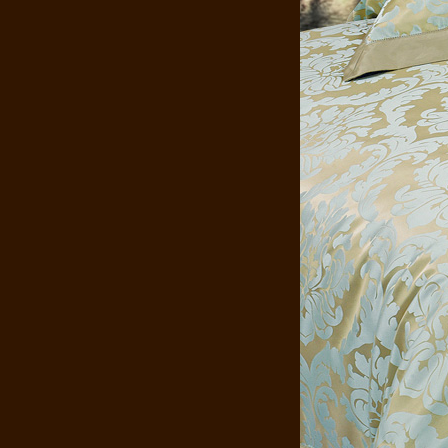
康煌枕巾 100%桑蚕丝宽幅大提花 ..
康煌真丝枕套100%桑蚕丝 金色年..