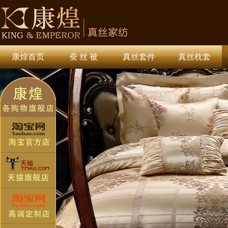
康煌首页
蚕 丝 被
真丝套件
真丝枕套