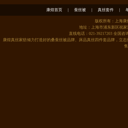
康煌首页
|
蚕丝被
|
真丝套件
|
版权所有：上海
地址：上海市浦东新区祝家港
直线电话：021-39217203 全国咨询
康煌真丝家纺倾力打造好的桑蚕丝被品牌、床品真丝四件套品牌，立志
售
康煌 蚕丝被 100 桑蚕丝 桑蚕丝..