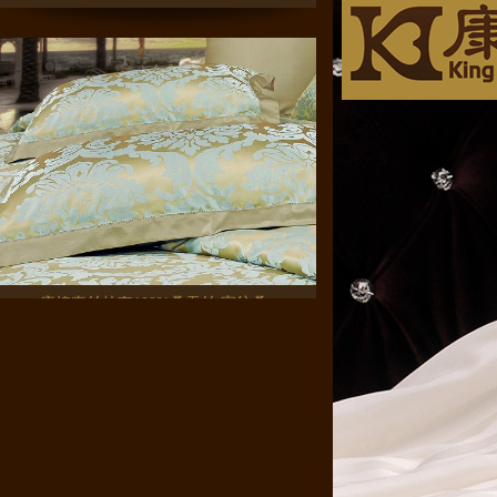
康煌真丝枕套100%桑蚕丝 家纺桑..