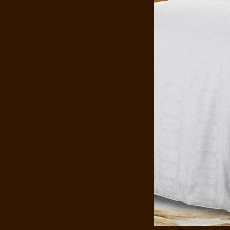
康煌蚕丝被100桑蚕丝 床上用品 ..
康煌 儿童蚕丝被 100桑蚕丝被 春..