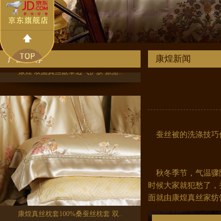
康煌 双面真丝眼罩透气护肤 旅游..
产品推荐
康煌新闻
蚕丝被的洗涤技巧
秋冬季节，气温骤
时候大家就犯愁了，
面就由
康煌
真丝家纺
康煌真丝枕套100%桑蚕丝枕套 双..