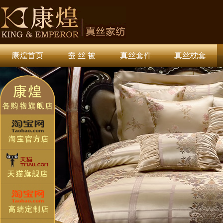
康煌首页
蚕 丝 被
真丝套件
真丝枕套