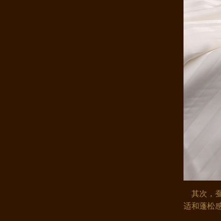
康煌蚕丝被100桑蚕丝 床上用品 ..
康煌 儿童蚕丝被 100桑蚕丝被 春..
其次，蚕
适和蓬松