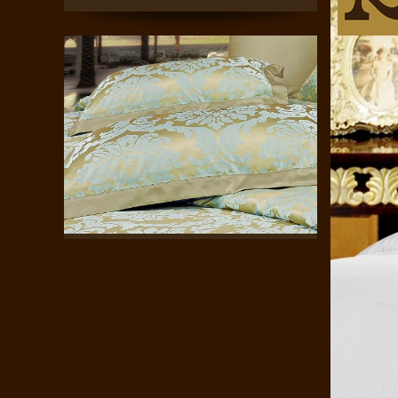
康煌真丝枕套100%桑蚕丝 家纺桑..