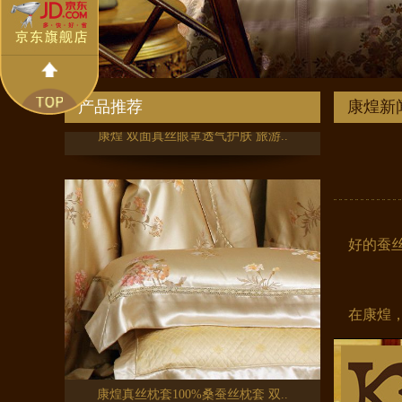
康煌 双面真丝眼罩透气护肤 旅游..
产品推荐
康煌新
好的蚕丝
在康煌，
康煌真丝枕套100%桑蚕丝枕套 双..