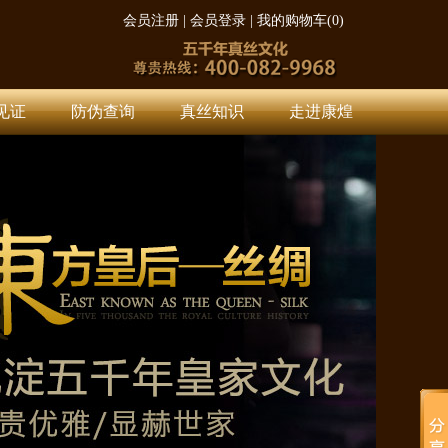
会员注册
|
会员登录
|
我的购物车(
0
)
见证
防伪查询
真丝知识
走进康煌