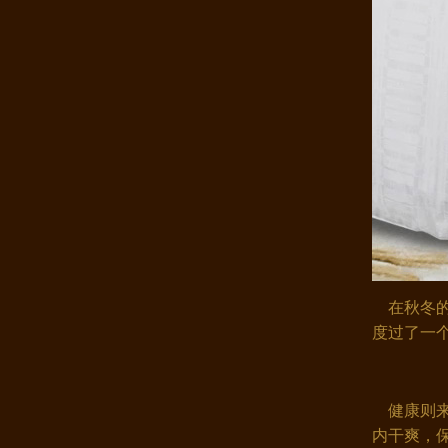
康煌真丝四件套100%桑蚕丝 夏季..
在秋冬的
度过了一
康煌 蚕丝被 100 桑蚕丝 桑蚕丝..
健康则来
内干爽，