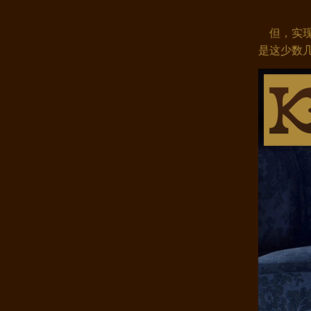
但，实现
是这少数
康煌100%桑蚕丝枕套 双面宽幅提..
康煌枕巾 100%桑蚕丝宽幅大提花 ..