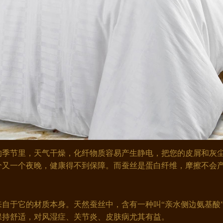
季节里，天气干燥，化纤物质容易产生静电，把您的皮屑和灰尘
个又一个夜晚，健康得不到保障。而蚕丝是蛋白纤维，摩擦不会产
自于它的材质本身。天然蚕丝中，含有一种叫“亲水侧边氨基酸
保持舒适，对风湿症、关节炎、皮肤病尤其有益。