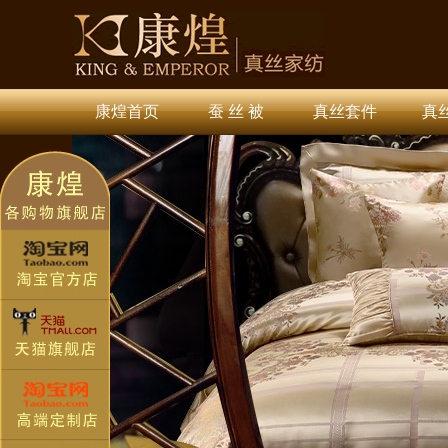
康煌首页
蚕 丝 被
真丝套件
真