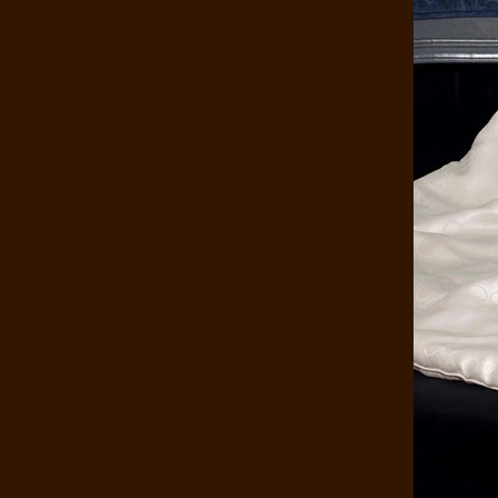
康煌真丝枕套100%桑蚕丝 金色年..