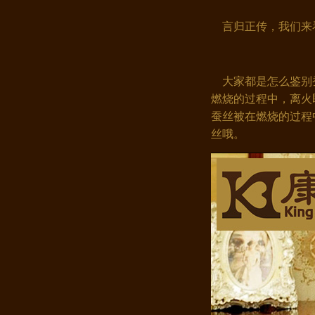
言归正传，我们来看
大家都是怎么鉴别蚕
燃烧的过程中，离火
蚕丝被在燃烧的过程
丝哦。
康煌 蚕丝被 100 桑蚕丝 桑蚕丝..