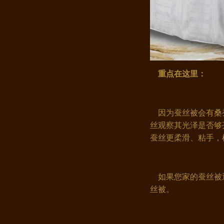
重点在这里：
康煌100%桑蚕丝枕套 双面宽幅提..
因为蚕丝被会有桑蚕
丝观察其光泽是否够
蚕丝更柔滑、粘手，
如果您家的蚕丝被通
丝被。