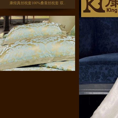
康煌真丝枕套100%桑蚕丝 家纺桑..