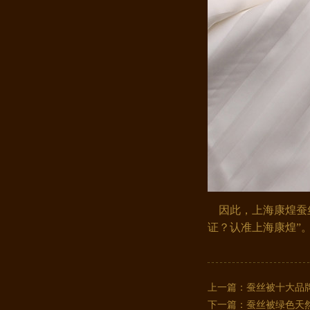
康煌100%桑蚕丝枕套 双面宽幅提..
因此，上海康煌
蚕
证？认准上海康煌”
上一篇：
蚕丝被十大品
下一篇：
蚕丝被绿色天