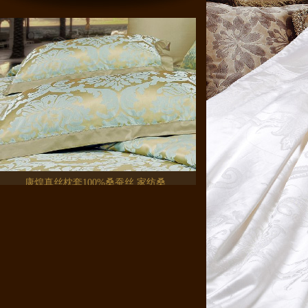
康煌真丝枕套100%桑蚕丝 家纺桑..