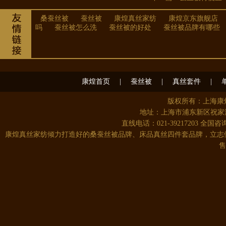
康煌枕巾 100%桑蚕丝宽幅大提花 ..
桑蚕丝被
蚕丝被
康煌真丝家纺
康煌京东旗舰店
吗
蚕丝被怎么洗
蚕丝被的好处
蚕丝被品牌有哪些
康煌首页
|
蚕丝被
|
真丝套件
|
版权所有：上海
地址：上海市浦东新区祝家港
直线电话：021-39217203 全国咨询
康煌真丝家纺倾力打造好的桑蚕丝被品牌、床品真丝四件套品牌，立志
售
康煌真丝枕套100%桑蚕丝 金色年..