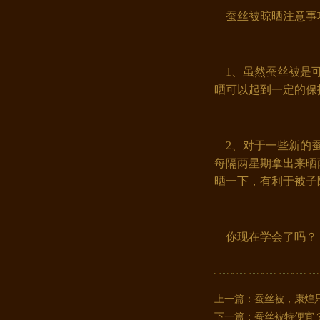
蚕丝被晾晒注意事
1、虽然蚕丝被是可
晒可以起到一定的保
康煌100%桑蚕丝枕套 双面宽幅提..
2、对于一些新的蚕
每隔两星期拿出来晒
晒一下，有利于被子
你现在学会了吗？
上一篇：
蚕丝被，康煌只
下一篇：
蚕丝被特便宜