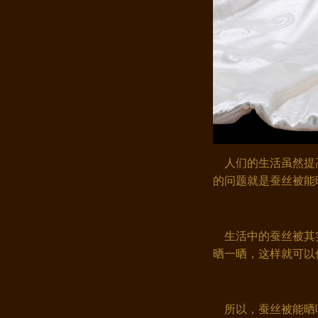
康煌真丝四件套100%桑蚕丝 夏季..
人们的生活虽然提高
的问题就是蚕丝被能
生活中的蚕丝被其实
晒一晒，这样就可以
康煌 蚕丝被 100 桑蚕丝 桑蚕丝..
所以，蚕丝被能晒