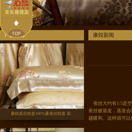
康煌 双面真丝眼罩透气护肤 旅游..
产品推荐
康煌新闻
蚕丝大约有1/3是
康煌真丝枕套100%桑蚕丝枕套 双..
蚕丝被蒸发，蒸发会
越暖和。这样就可以