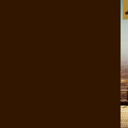
康煌枕巾 100%桑蚕丝宽幅大提花 ..
康煌真丝枕套100%桑蚕丝 金色年..