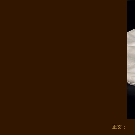
康煌真丝四件套100%桑蚕丝 夏季..
康煌 蚕丝被 100 桑蚕丝 桑蚕丝..
正文：