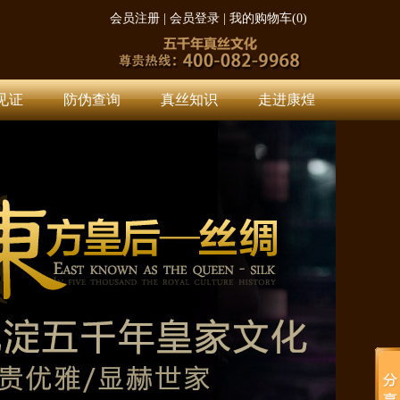
会员注册
|
会员登录
|
我的购物车(
0
)
见证
防伪查询
真丝知识
走进康煌