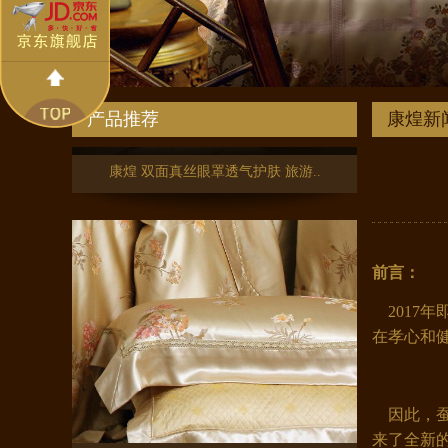
康煌 双面真丝眼罩透气护肤 旅游..
产品推荐
康煌新
前言：
2017
在孝心和
康煌真丝枕套100%桑蚕丝枕套 双..
因此，蚕
来了全新