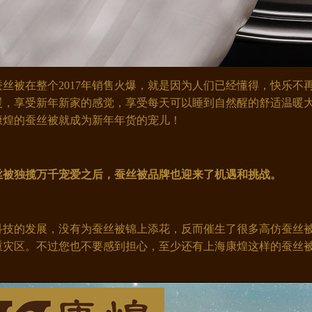
丝被在整个2017年销售火爆，就是因为人们已经懂得，快乐不
暖，享受新年新家的感觉，享受每天可以睡到自然醒的舒适温暖
康煌的蚕丝被就成为新年年货的宠儿！
被独揽万千宠爱之后，蚕丝被品牌也迎来了机遇和挑战。
技的发展，没有为蚕丝被锦上添花，反而催生了很多高仿蚕丝被
重灾区。不过您也不要感到担心，至少还有上海康煌这样的蚕丝