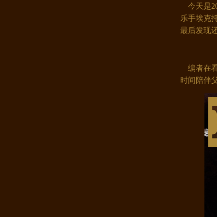
今天是20
乐手埃克
最后发现
编者在看
时间陪伴
康煌 蚕丝被 100 桑蚕丝 桑蚕丝..