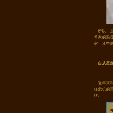
所以，蚕
着家的温
家，其中
康煌100%桑蚕丝枕套 双面宽幅提..
自从蚕丝
近年来科
任危机的
牌。