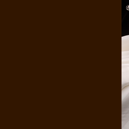
康煌蚕丝被100桑蚕丝 床上用品 ..
康煌 儿童蚕丝被 100桑蚕丝被 春..