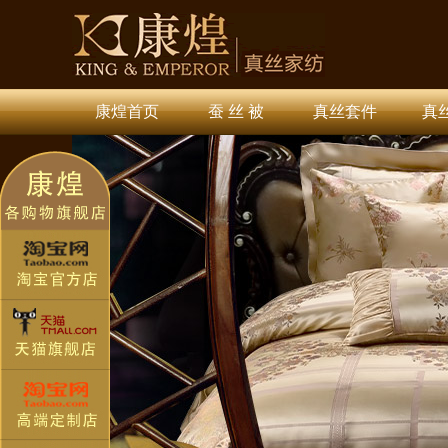
康煌首页
蚕 丝 被
真丝套件
真