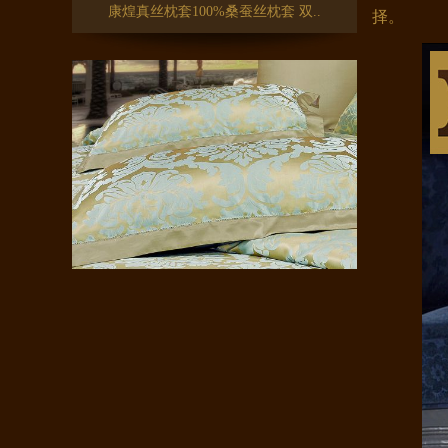
择。
康煌真丝枕套100%桑蚕丝 家纺桑..