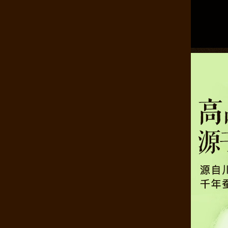
康煌真丝枕套100%桑蚕丝 金色年..
康煌 100%内外桑蚕丝被 蚕丝被春..