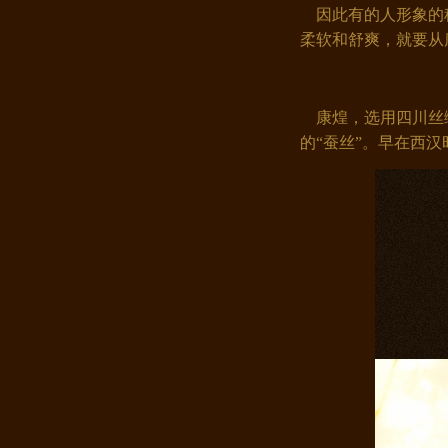
因此有的人形象的称
柔软和舒爽，就要从
康煌，选用四川丝绸
的“蚕丝”。早在西
康煌 儿童蚕丝被 100桑蚕丝被 春..