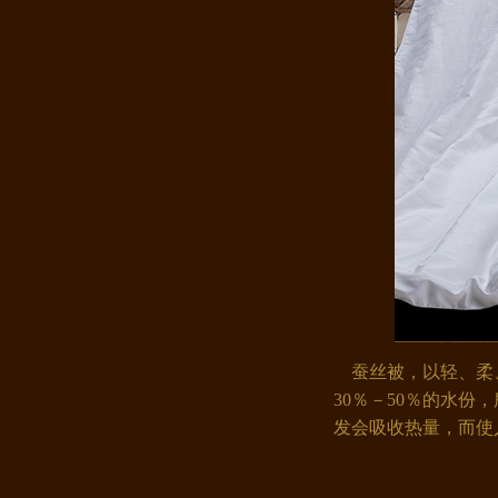
康煌 蚕丝被 100 桑蚕丝 桑蚕丝..
康煌蚕丝被100桑蚕丝 床上用品 ..
蚕丝被，以轻、柔、
30％－50％的水
发会吸收热量，而使