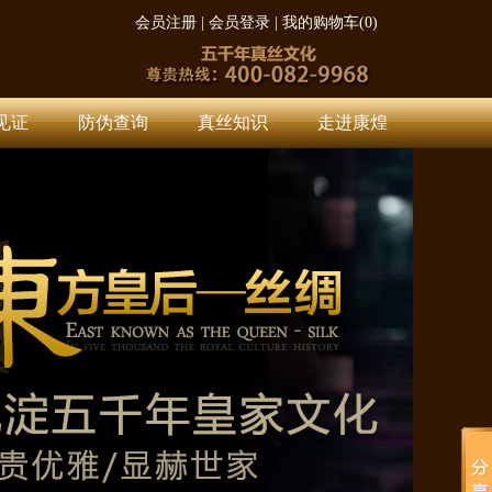
会员注册
|
会员登录
|
我的购物车(
0
)
见证
防伪查询
真丝知识
走进康煌