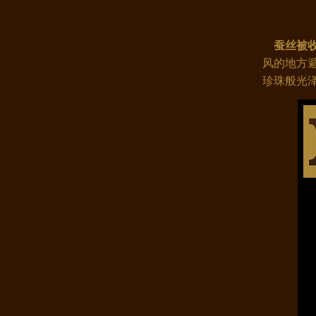
蚕丝被收
风的地方
珍珠般光
康煌真丝枕套100%桑蚕丝 金色年..