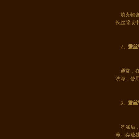
填充物含1
长丝绵或
康煌100%桑蚕丝枕套 双面宽幅提..
2
、蚕丝
通常，在
洗涤，使
3
、蚕丝
洗涤后，
康煌枕巾 100%桑蚕丝宽幅大提花 ..
养。存放