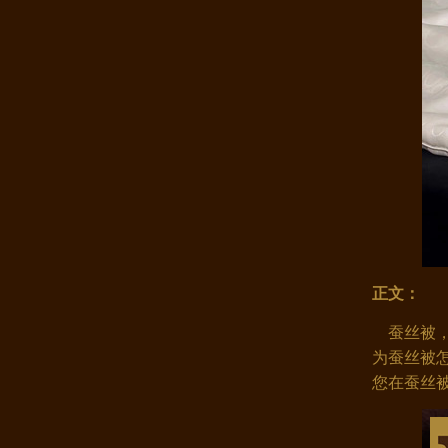
康煌真丝四件套100%桑蚕丝 夏季..
正文：
康煌 蚕丝被 100 桑蚕丝 桑蚕丝..
蚕丝被，
为蚕丝被
您在蚕丝