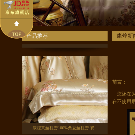
康煌 双面真丝眼罩透气护肤 旅游..
产品推荐
康煌新
前言：
您还在为
在不使用
康煌真丝枕套100%桑蚕丝枕套 双..