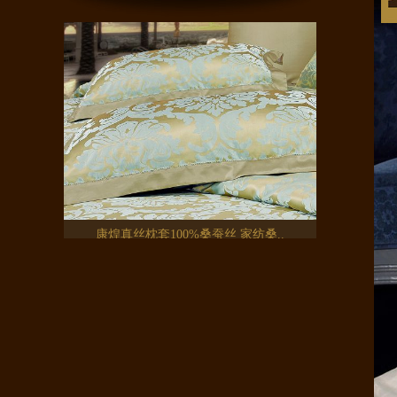
康煌真丝枕套100%桑蚕丝 家纺桑..