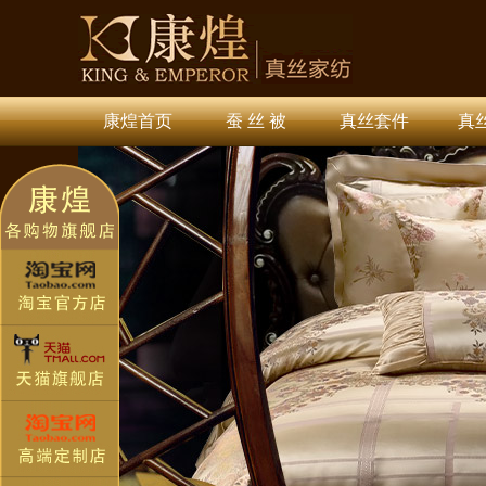
康煌首页
蚕 丝 被
真丝套件
真