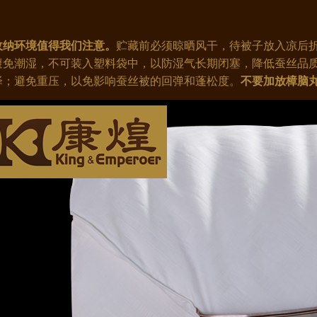
纳环境值得我们注意。
贮藏前必须晾晒风干，待被子放入凉后
避免潮湿，不可装入塑料袋中，以防湿气长期闭塞，降低蚕丝品
泽；避免重压，以免影响蚕丝被的回弹和蓬松度。
不要加放樟脑