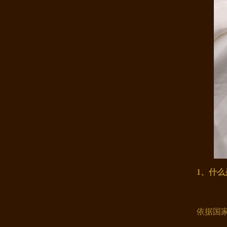
康煌蚕丝被100桑蚕丝 床上用品 ..
康煌 儿童蚕丝被 100桑蚕丝被 春..
1
、什么
依据国家