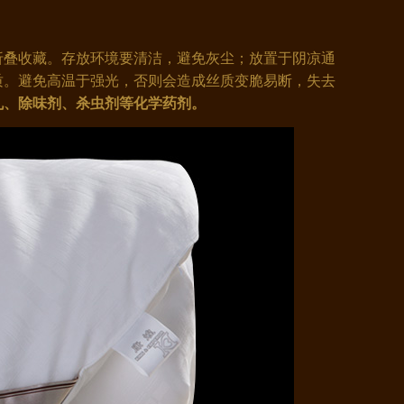
折叠收藏。存放环境要清洁，避免灰尘；放置于阴凉通
质。避免高温于强光，否则会造成丝质变脆易断，失去
丸、除味剂、杀虫剂等化学药剂。