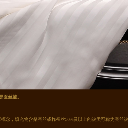
是蚕丝被。
概念，填充物含桑蚕丝或柞蚕丝50%及以上的被类可称为蚕丝