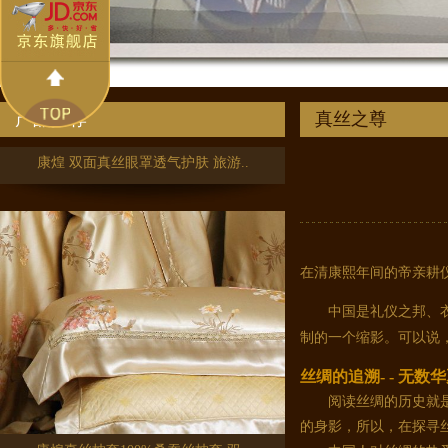
产品推荐
真丝之尊
康煌 双面真丝眼罩透气护肤 旅游..
在清康熙年间的帝亲耕
中国是礼仪之邦、衣冠
制的一个缩影。可以说
丝绸的追溯- - 无
阅读丝绸的历史就是追
的身影，所以，在探寻
康煌真丝枕套100%桑蚕丝枕套 双..