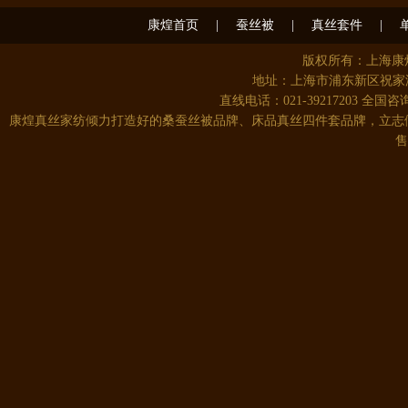
康煌首页
|
蚕丝被
|
真丝套件
|
版权所有：上海
地址：上海市浦东新区祝家港
直线电话：021-39217203 全国咨询
康煌真丝四件套100%桑蚕丝 夏季..
康煌真丝家纺倾力打造好的桑蚕丝被品牌、床品真丝四件套品牌，立志
售
康煌 蚕丝被 100 桑蚕丝 桑蚕丝..