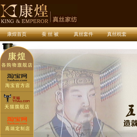
康煌首页
蚕 丝 被
真丝套件
真丝枕套