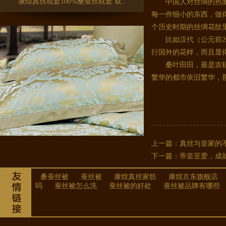
中国人对丝绸的热爱与
每一件细小的东西，做
个历史时期的丝绸花纹
比如汉代（公元前206
行国外的花样，而
桑叶田田，最是农耕时
繁华的都市依旧繁华，
康煌真丝枕套100%桑蚕丝 家纺桑..
上一篇：
真丝与皇家的
下一篇：
帝皇至爱，成
桑蚕丝被
蚕丝被
康煌真丝家纺
康煌京东旗舰店
吗
蚕丝被怎么洗
蚕丝被的好处
蚕丝被品牌有哪些