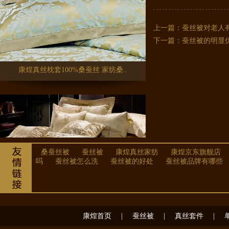
上一篇：
蚕丝被对老人
下一篇：
蚕丝被的明显
康煌真丝枕套100%桑蚕丝 家纺桑..
桑蚕丝被
蚕丝被
康煌真丝家纺
康煌京东旗舰店
吗
蚕丝被怎么洗
蚕丝被的好处
蚕丝被品牌有哪些
康煌真丝四件套100%桑蚕丝 夏季..
康煌首页
|
蚕丝被
|
真丝套件
|