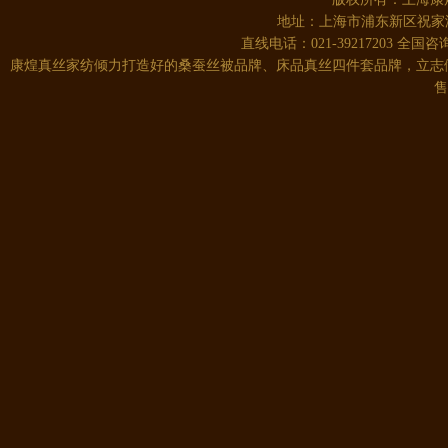
地址：上海市浦东新区祝家港
直线电话：021-39217203 全国咨询
康煌蚕丝被100桑蚕丝 床上用品 ..
康煌真丝家纺倾力打造好的桑蚕丝被品牌、床品真丝四件套品牌，立志
售
康煌 儿童蚕丝被 100桑蚕丝被 春..