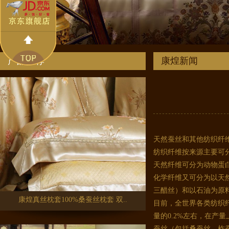
康煌 双面真丝眼罩透气护肤 旅游..
产品推荐
康煌新闻
天然
蚕丝
和其他纺织纤
纺织纤维按来源主要可
天然纤维
可分为动物蛋
化学纤维又可分为以天
康煌真丝枕套100%桑蚕丝枕套 双..
三醋丝）和以石油为原
目前，全世界各类纺织纤
量的0.2%左右，在
蚕丝（包括桑蚕丝、柞