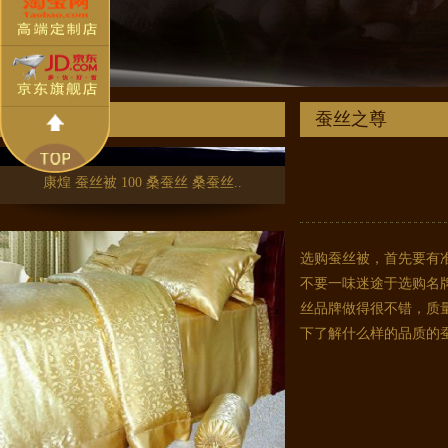
产品推荐
蚕丝之尊
康煌 蚕丝被 100 桑蚕丝 桑蚕丝..
选购蚕丝被，首先要有
不要一味迷途于选购名
丝品牌做得很不错，质
下了解什么样的品质的