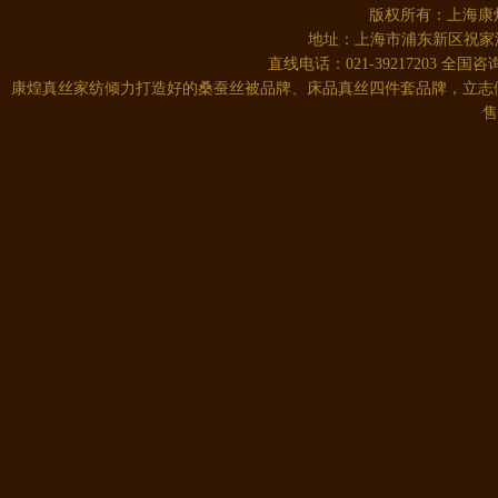
版权所有：上海
地址：上海市浦东新区祝家港
直线电话：021-39217203 全国咨询
康煌真丝家纺倾力打造好的桑蚕丝被品牌、床品真丝四件套品牌，立志
售
康煌真丝四件套100%桑蚕丝 夏季..
康煌 蚕丝被 100 桑蚕丝 桑蚕丝..