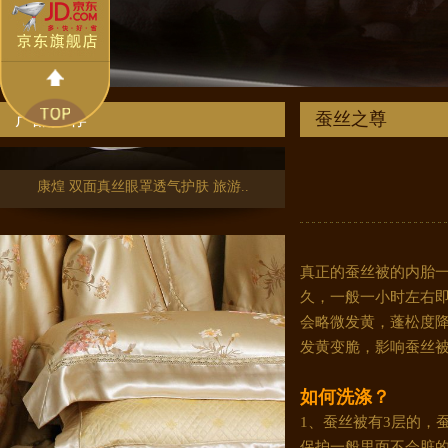
产品推荐
蚕丝之尊
康煌 双面真丝眼罩透气护肤 旅游..
真正的
蚕丝被
的内胎
久，一般一小时左右即
会略微发黄，蓬松度
发黄变脆，影响蚕丝
如何洗涤？
1、蚕丝被有3层的，
保护一般里面不会脏