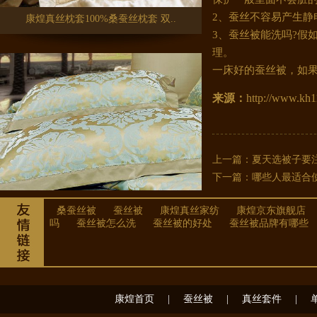
康煌真丝枕套100%桑蚕丝枕套 双..
2、蚕丝不容易产生
3、蚕丝被能洗吗?假
理。
一床好的蚕丝被，如果
来源：
http://www.kh1
上一篇：
夏天选被子要
下一篇：
哪些人最适合
康煌真丝枕套100%桑蚕丝 家纺桑..
桑蚕丝被
蚕丝被
康煌真丝家纺
康煌京东旗舰店
吗
蚕丝被怎么洗
蚕丝被的好处
蚕丝被品牌有哪些
康煌首页
|
蚕丝被
|
真丝套件
|