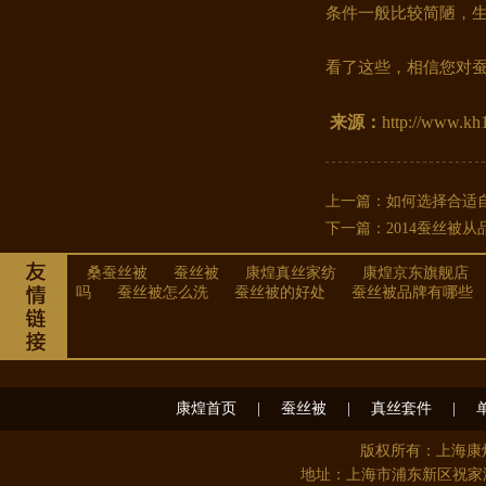
条件一般比较简陋，
看了这些，相信您对
来源：
http://www.kh
康煌真丝四件套100%桑蚕丝 夏季..
上一篇：
如何选择合适
下一篇：
2014蚕丝被
桑蚕丝被
蚕丝被
康煌真丝家纺
康煌京东旗舰店
吗
蚕丝被怎么洗
蚕丝被的好处
蚕丝被品牌有哪些
康煌首页
|
蚕丝被
|
真丝套件
|
版权所有：上海
康煌 蚕丝被 100 桑蚕丝 桑蚕丝..
地址：上海市浦东新区祝家港