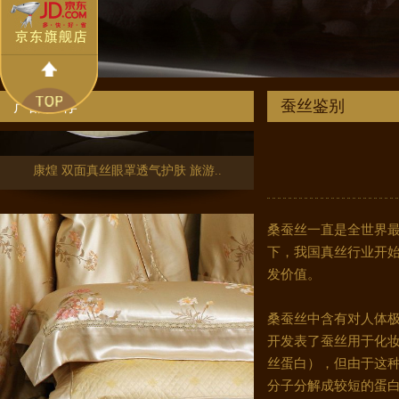
产品推荐
蚕丝鉴别
康煌 双面真丝眼罩透气护肤 旅游..
桑蚕丝一直是全世界最
下，我国真丝行业开始
发价值。
桑蚕丝中含有对人体极
开发表了蚕丝用于化妆
丝蛋白），但由于这
分子分解成较短的蛋