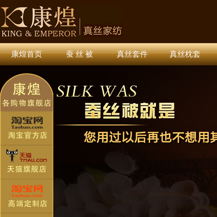
康煌首页
蚕 丝 被
真丝套件
真丝枕套