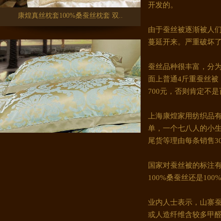
开发的。
康煌真丝枕套100%桑蚕丝枕套 双..
由于蚕丝被逐渐被人
蔓延开来。严重破坏了
蚕丝品种很丰富，分
面上普通4斤重蚕丝被
700元，否则肯定不
上海康煌家用纺织品有
单，一个七八人的小生
尾货等理由每条销售300
康煌真丝枕套100%桑蚕丝 家纺桑..
国家对蚕丝被的标注有
100%桑蚕丝还是1
业内人士表示，山寨
或人造纤维含较多甲