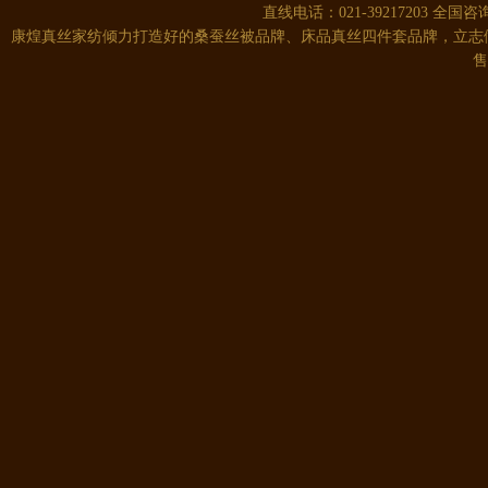
直线电话：021-39217203 全国咨询
康煌真丝家纺倾力打造好的桑蚕丝被品牌、床品真丝四件套品牌，立志
售
康煌 蚕丝被 100 桑蚕丝 桑蚕丝..