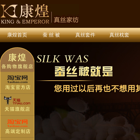
康煌首页
蚕 丝 被
真丝套件
真丝枕套