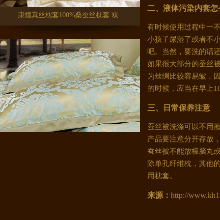
康煌真丝枕套100%桑蚕丝枕套 双..
二、液体污染内套怎
有时候使用过程中一
小孩子尿湿了或者不
吧。当然，要洗的话
如果很大部分的蚕丝被
为丝绸比较容易皱，
的时候，应当在早上1
三、日常保养注意
蚕丝被洗涤可以不用擦
产品要注意分开存放
康煌真丝枕套100%桑蚕丝 家纺桑..
蚕丝被不能放樟脑丸
除单孔纤维枕，其他
用枕套。
来源：
http://www.kh1