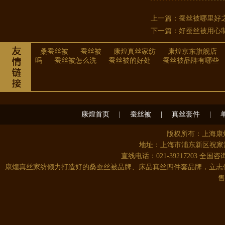
上一篇：
蚕丝被哪里好
下一篇：
好蚕丝被用心
桑蚕丝被
蚕丝被
康煌真丝家纺
康煌京东旗舰店
吗
蚕丝被怎么洗
蚕丝被的好处
蚕丝被品牌有哪些
康煌真丝四件套100%桑蚕丝 夏季..
康煌首页
|
蚕丝被
|
真丝套件
|
版权所有：上海
地址：上海市浦东新区祝家港
直线电话：021-39217203 全国咨询
康煌真丝家纺倾力打造好的桑蚕丝被品牌、床品真丝四件套品牌，立志
售
康煌 蚕丝被 100 桑蚕丝 桑蚕丝..