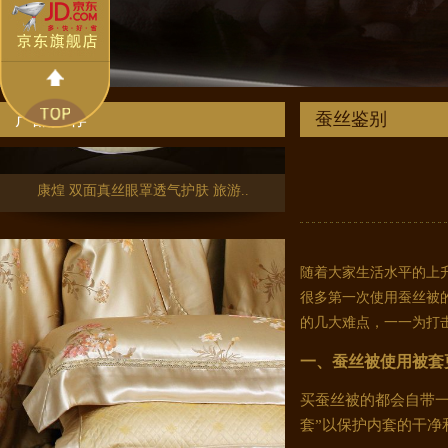
产品推荐
蚕丝鉴别
康煌 双面真丝眼罩透气护肤 旅游..
随着大家生活水平的上
很多第一次使用蚕丝被
的几大难点，一一为打
一、蚕丝被使用被套
买蚕丝被的都会自带
套”以保护内套的干净