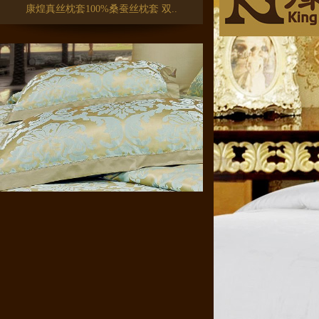
康煌真丝枕套100%桑蚕丝 家纺桑..