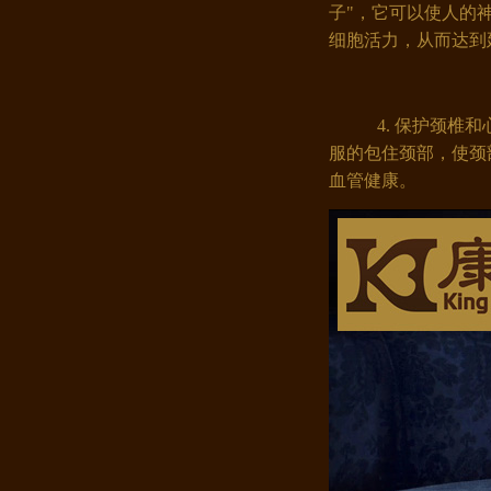
子"，它可以使人的
细胞活力，从而达到
康煌枕巾 100%桑蚕丝宽幅大提花 ..
4. 保护颈椎和心
服的包住颈部，使颈
血管健康。
康煌真丝枕套100%桑蚕丝 金色年..