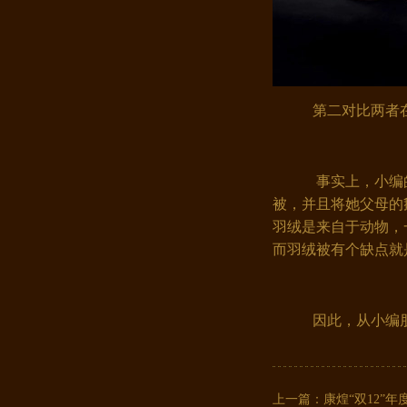
康煌真丝枕套100%桑蚕丝 丝绸枕..
第二对比两者在
事实上，小编的一
被，并且将她父母的
羽绒是来自于动物，
而羽绒被有个缺点就
康煌 蚕丝被 100 桑蚕丝 桑蚕丝..
因此，从小编朋友
上一篇：
康煌“双12”