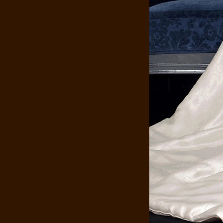
康煌 100%内外桑蚕丝被 蚕丝被春..