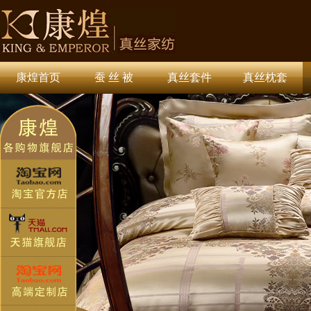
康煌首页
蚕 丝 被
真丝套件
真丝枕套