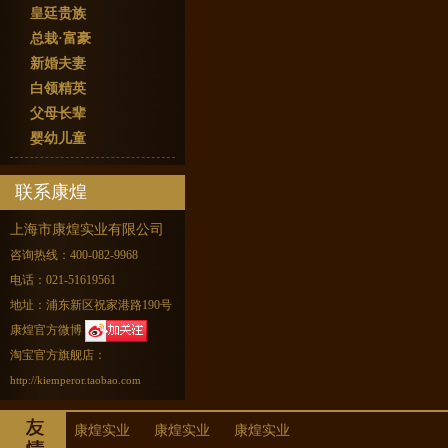
皇廷贵族
总栽·富豪
新婚夫妻
白领精英
父母长辈
婴幼儿童
联系康煌
上海市康煌实业有限公司
咨询热线：400-082-9968
电话：021-51619561
地址：浦东新区祝家港路190号
康煌官方微博
淘宝官方旗舰店：
http://kiemperor.taobao.com
康煌实业
康煌实业
康煌实业