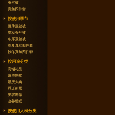
蚕丝被
真丝四件套
按使用季节
夏薄蚕丝被
春秋蚕丝被
冬厚蚕丝被
春夏真丝四件套
秋冬真丝四件套
按用途分类
高端礼品
豪华别墅
婚庆大典
乔迁新居
美容养颜
改善睡眠
按使用人群分类