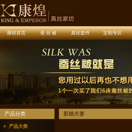
康煌首页
蚕 丝 被
真丝套件
定制专区
产品分类
新婚夫妻
产品大类