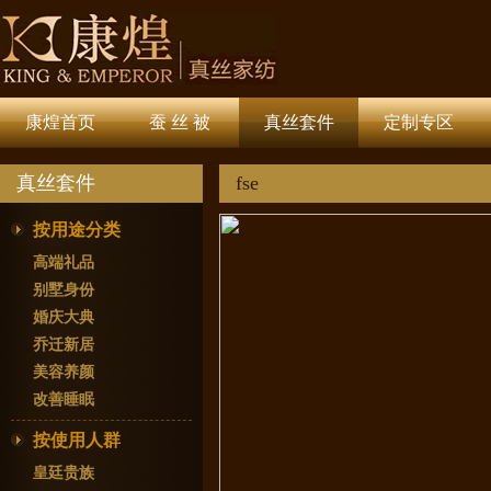
康煌首页
蚕 丝 被
真丝套件
定制专区
真丝套件
fse
按用途分类
高端礼品
别墅身份
婚庆大典
乔迁新居
美容养颜
改善睡眠
按使用人群
皇廷贵族