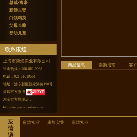
总栽·富豪
新婚夫妻
白领精英
父母长辈
婴幼儿童
联系康煌
上海市康煌实业有限公司
商品信息
选购指南
客
咨询热线：400-082-9968
电话：021-51619561
地址：浦东新区祝家港路190号
康煌官方微博
淘宝官方旗舰店：
http://kiemperor.taobao.com
康煌实业
康煌实业
康煌实业