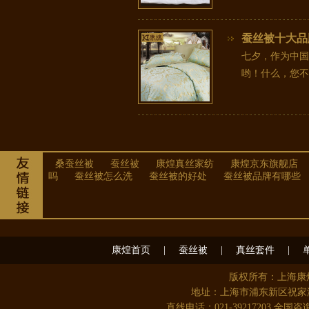
蚕丝被十大品
七夕，作为中国
哟！什么，您不
桑蚕丝被
蚕丝被
康煌真丝家纺
康煌京东旗舰店
吗
蚕丝被怎么洗
蚕丝被的好处
蚕丝被品牌有哪些
康煌首页
|
蚕丝被
|
真丝套件
|
版权所有：上海
地址：上海市浦东新区祝家港
直线电话：021-39217203 全国咨询