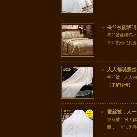
蚕丝被能晒吗
蚕丝被能晒吗？
常知识你们想要
人人都说蚕丝
蚕丝被，人人都
【
了解详情
】
蚕丝被，人一
蚕丝被，对人体
面，一直认为蚕