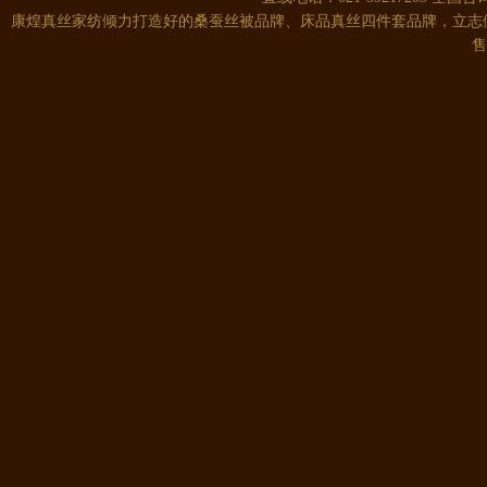
康煌真丝家纺倾力打造好的桑蚕丝被品牌、床品真丝四件套品牌，立志
售